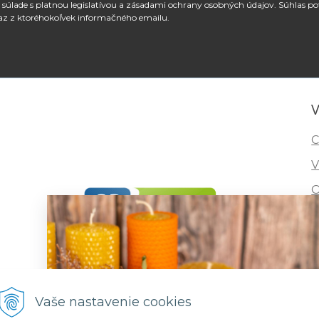
súlade s platnou legislatívou a zásadami ochrany osobných údajov. Súhlas po
az z ktoréhokoľvek informačného emailu.
V
C
V
O
I
R
F
Vaše nastavenie cookies