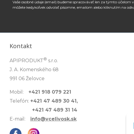
Vaše osobné údaje (email) budeme spracovávať len za týmto účelom v 
môžete kedykoľvek odvolať písomne, emailom alebo kliknutím na odk
Kontakt
®
APIPRODUKT
s.r.o.
J. A. Komenského 68
991 06 Želovce
Mobil:
+421 918 079 221
Telefón:
+421 47 489 30 41,
+421 47 489 31 14
E-mail:
info@vcelivosk.sk