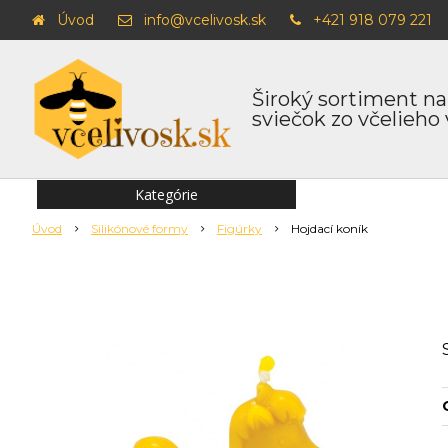
Úvod
info@vcelivosk.sk
+421 918 079 221
Široký sortiment na
sviečok zo včelieho
Kategórie
Úvod
Silikónové formy
Figúrky
Hojdací koník