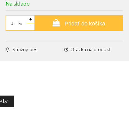
Na sklade
+
Pridať do košíka
ks
-
Strážny pes
Otázka na produkt
kty