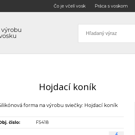
Čo je včelí vosk
Práca s voskom
 výrobu
 vosku
Hojdací koník
Silikónová forma na výrobu sviečky: Hojdací koník
Obj. čislo:
FS418