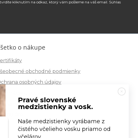
tvrdíte kliknutím na odkaz, ktorý vám pošleme na váš email. Súhlas
šetko o nákupe
ertifikáty
šeobecné obchodné podmienky
chrana osobných údajov
nformácie o cookies
Pravé slovenské
eklamačný poriadok
medzistienky a vosk.
ormuláre
Naše medzistienky vyrábame z
čistého včelieho vosku priamo od
včelárov.