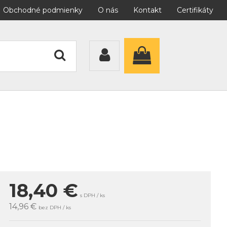
Obchodné podmienky
O nás
Kontakt
Certifikáty
18,40
€
s DPH / ks
14,96 €
bez DPH / ks