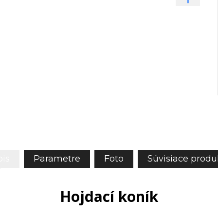
is
Parametre
Foto
Súvisiace produ
Hojdací koník