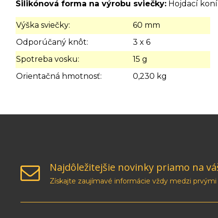
Silikónová forma na výrobu sviečky:
Hojdací kon
Výška sviečky:
60 mm
Odporúčaný knôt:
3 x 6
Spotreba vosku:
15 g
Orientačná hmotnosť:
0,230 kg
Najdôležitejšie novinky priamo na vá
Získajte zaujímavé informácie vždy medzi prvými