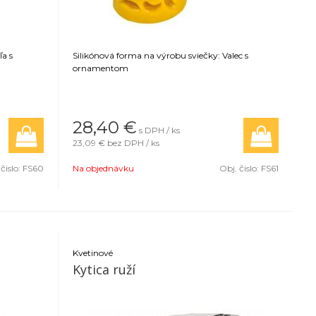
ľa s
Silikónová forma na výrobu sviečky: Valec s
ornamentom
28,40
€
s DPH / ks
23,09 €
bez DPH / ks
 čislo:
FS60
Na objednávku
Obj. čislo:
FS61
Kvetinové
Kytica ruží