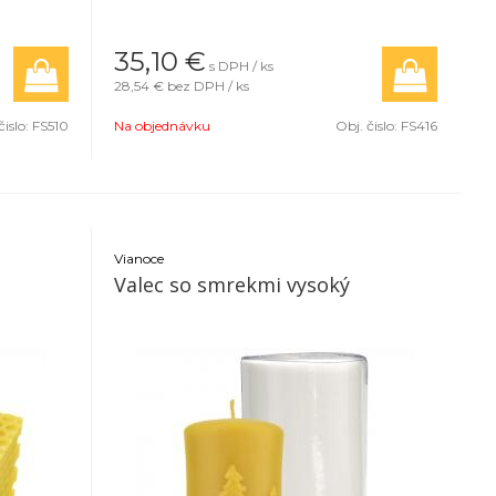
35,10
€
s DPH / ks
28,54 €
bez DPH / ks
čislo:
FS510
Na objednávku
Obj. čislo:
FS416
Vianoce
Valec so smrekmi vysoký