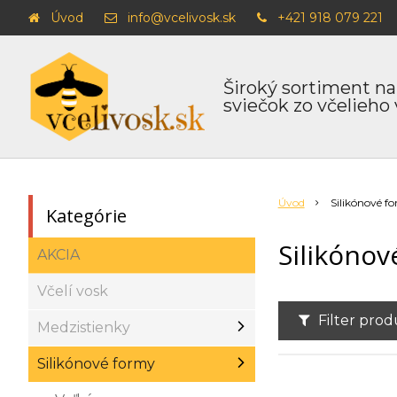
Úvod
info@vcelivosk.sk
+421 918 079 221
Široký sortiment na
sviečok zo včelieho
Úvod
Silikónové f
Kategórie
Silikónov
AKCIA
Včelí vosk
Filter pro
Medzistienky
Silikónové formy