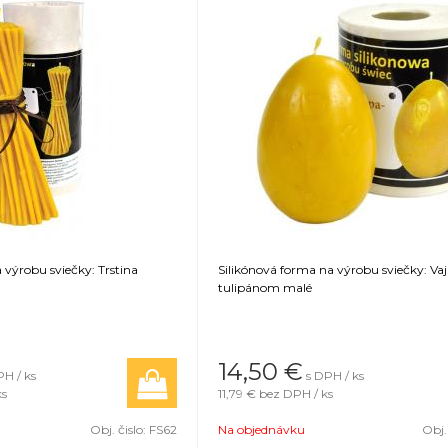
 výrobu sviečky: Trstina
Silikónová forma na výrobu sviečky: Vaj
tulipánom malé
14,50
€
PH / ks
s DPH / ks
ks
11,79 €
bez DPH / ks
Obj. čislo:
FS62
Na objednávku
Obj.