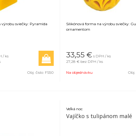
a výrobu sviečky: Pyramída
Silikónová forma na výrobu sviečky: Gu
ornamentom
33,55
€
 / ks
s DPH / ks
s
27,28 €
bez DPH / ks
Obj. čislo:
FS50
Na objednávku
Obj.
Veľká noc
Vajíčko s tulipánom malé