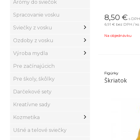
Arómy do sviečok
Spracovanie vosku
8,50
€
s DPH 
6,91 €
bez DPH / ks
Sviečky z vosku
Na objednávku
Ozdoby z vosku
Výroba mydla
Pre začínajúcich
Figúrky
Pre školy, škôlky
Škriatok
Darčekové sety
Kreatívne sady
Kozmetika
Ušné a telové sviečky