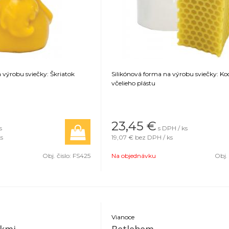
 výrobu sviečky: Škriatok
Silikónová forma na výrobu sviečky: Ko
včelieho plástu
23,45
€
s
s DPH / ks
s
19,07 €
bez DPH / ks
Obj. čislo:
FS425
Na objednávku
Obj. 
Vianoce