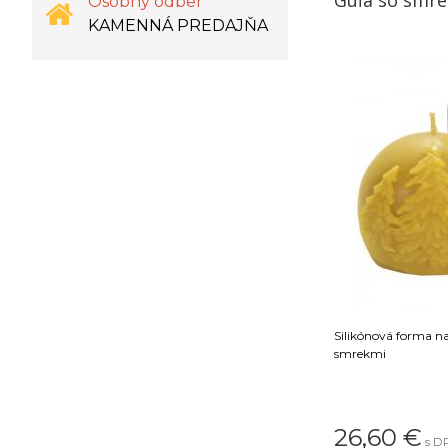
Guľa so smr
Osobný odber
KAMENNÁ PREDAJŇA
Silikónová forma na
smrekmi
26,60
€
s DP