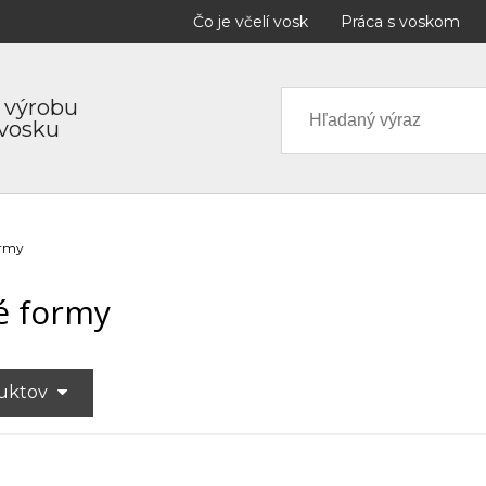
Čo je včelí vosk
Práca s voskom
 výrobu
 vosku
ormy
é formy
duktov