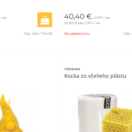
40,40
€
/ ks
s DPH / ks
32,85 €
bez DPH / ks
Obj. čislo:
FS406
Na objednávku
Obj. 
Včelárske
Kocka zo včelieho plástu