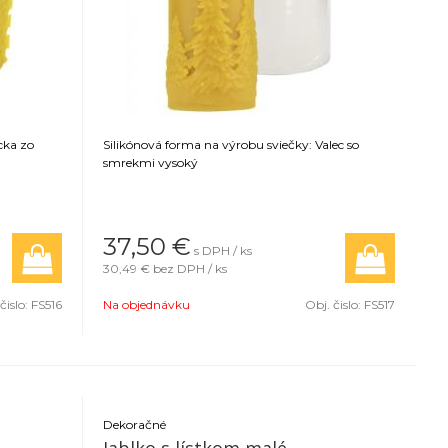
cka zo
Silikónová forma na výrobu sviečky: Valec so
smrekmi vysoký
37,50
€
s DPH / ks
30,49 €
bez DPH / ks
čislo:
FS516
Na objednávku
Obj. čislo:
FS517
Dekoračné