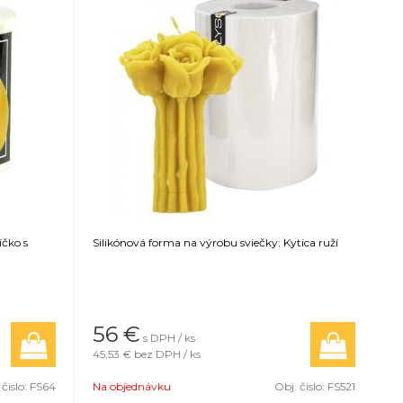
íčko s
Silikónová forma na výrobu sviečky: Kytica ruží
56
€
s DPH / ks
45,53 €
bez DPH / ks
 čislo:
FS64
Na objednávku
Obj. čislo:
FS521