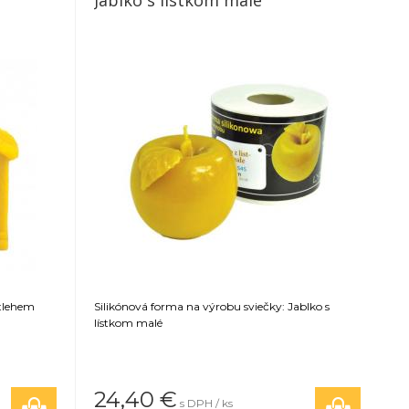
Jablko s lístkom malé
etlehem
Silikónová forma na výrobu sviečky: Jablko s
lístkom malé
24,40
€
s DPH / ks