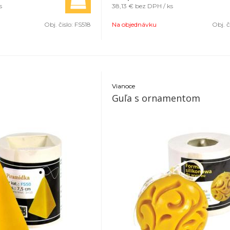
s
38,13 €
bez DPH / ks
Obj. čislo:
FS518
Na objednávku
Obj. č
Vianoce
Guľa s ornamentom