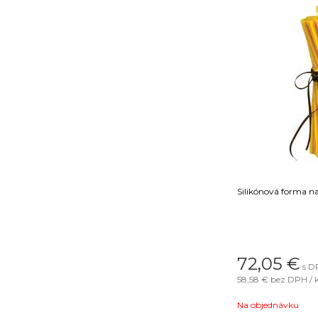
Silikónová forma na
72,05
€
s D
58,58 €
bez DPH / 
Na objednávku