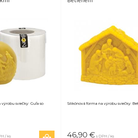
ekmi
Betlehem
 výrobu sviečky: Guľa so
Silikónová forma na výrobu sviečky: B
46,90
€
H / ks
s DPH / ks