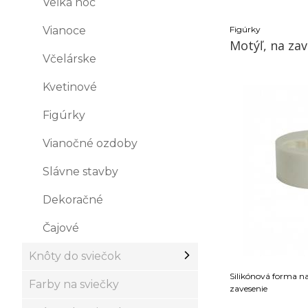
Veľká noc
Vianoce
Figúrky
Motýľ, na za
Včelárske
Kvetinové
Figúrky
Vianočné ozdoby
Slávne stavby
Dekoračné
Čajové
Knôty do sviečok
Silikónová forma na
Farby na sviečky
zavesenie