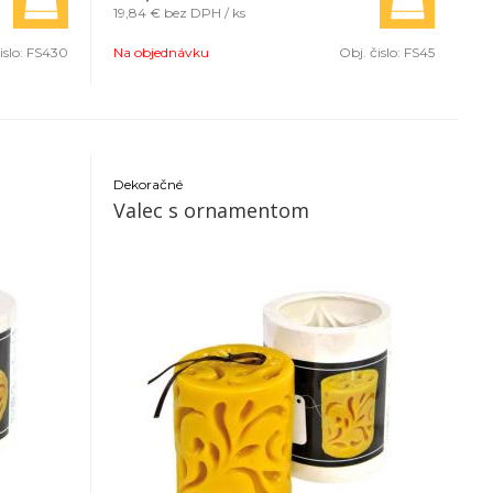
19,84 €
bez DPH / ks
islo:
FS430
Na objednávku
Obj. čislo:
FS45
Dekoračné
Valec s ornamentom