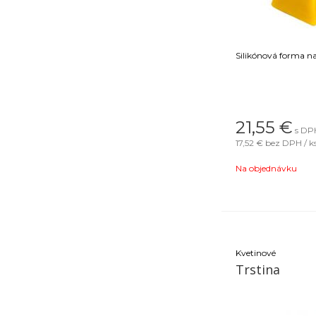
Silikónová forma n
21,55
€
s DPH
17,52 €
bez DPH / k
Na objednávku
Kvetinové
Trstina