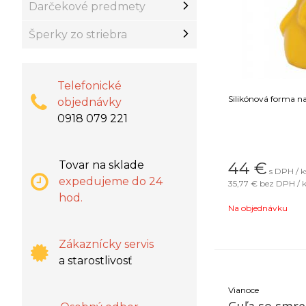
Darčekové predmety
Šperky zo striebra
Telefonické
Silikónová forma na
objednávky
0918 079 221
44
€
Tovar na sklade
s DPH / k
expedujeme do 24
35,77 €
bez DPH / k
hod.
Na objednávku
Zákaznícky servis
a starostlivosť
Vianoce