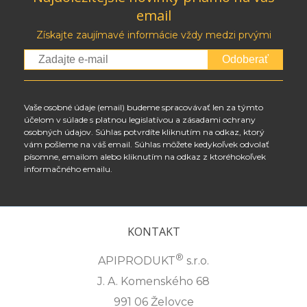
email
Získajte zaujímavé informácie vždy medzi prvými
Odoberať
Vaše osobné údaje (email) budeme spracovávať len za týmto
účelom v súlade s platnou legislatívou a zásadami ochrany
osobných údajov. Súhlas potvrdíte kliknutím na odkaz, ktorý
vám pošleme na váš email. Súhlas môžete kedykoľvek odvolať
písomne, emailom alebo kliknutím na odkaz z ktoréhokoľvek
informačného emailu.
KONTAKT
®
APIPRODUKT
s.r.o.
J. A. Komenského 68
991 06 Želovce