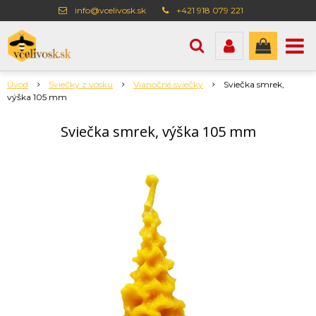
info@vcelivosk.sk
+421 918 079 221
Úvod
Sviečky z vosku
Vianočné sviečky
Sviečka smrek,
výška 105 mm
Sviečka smrek, výška 105 mm