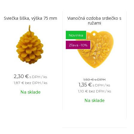
Sviečka šiška, výška 75 mm
Vianočná ozdoba srdiečko s
ružami
Novinka
Zľava -10%
2,30
€
s DPH / ks
1,50 €
s DPH
1,87 €
bez DPH / ks
1,35
€
s DPH / ks
1,10 €
bez DPH / ks
Na sklade
Na sklade