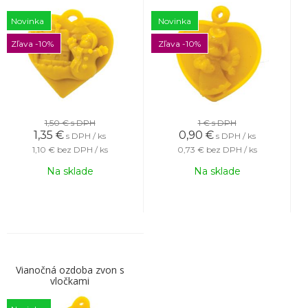
Novinka
Novinka
Zľava -10%
Zľava -10%
1,50 €
s DPH
1 €
s DPH
1,35
€
0,90
€
s DPH / ks
s DPH / ks
1,10 €
bez DPH / ks
0,73 €
bez DPH / ks
Na sklade
Na sklade
Vianočná ozdoba zvon s
vločkami