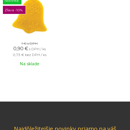
Novinka
Zľava -10%
1 €
s DPH
0,90
€
s DPH / ks
0,73 €
bez DPH / ks
Na sklade
Najdôležitejšie novinky priamo na váš