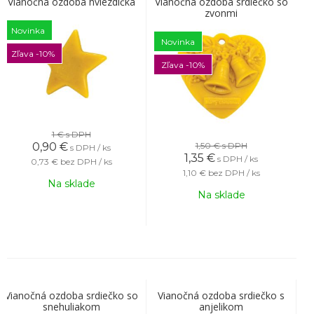
Vianočná ozdoba hviezdička
Vianočná ozdoba srdiečko so
zvonmi
Novinka
Novinka
Zľava -10%
Zľava -10%
1 €
s DPH
0,90
€
1,50 €
s DPH
s DPH / ks
1,35
€
s DPH / ks
0,73 €
bez DPH / ks
1,10 €
bez DPH / ks
Na sklade
Na sklade
Vianočná ozdoba srdiečko so
Vianočná ozdoba srdiečko s
snehuliakom
anjelikom