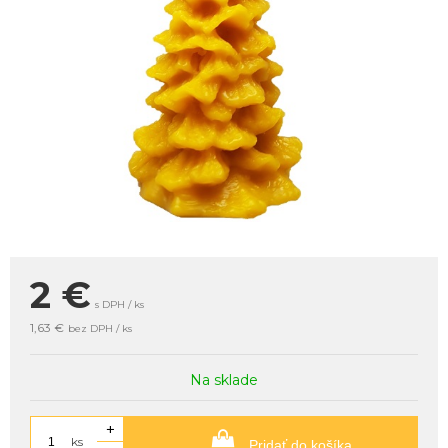
2
€
s DPH / ks
1,63 €
bez DPH / ks
Na sklade
+
ks
Pridať do košíka