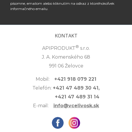
písomne, emailom alebo kliknutím na odkaz z ktoréhokoľvek
informačného emailu.
KONTAKT
®
APIPRODUKT
s.r.o.
J. A. Komenského 68
991 06 Želovce
Mobil:
+421 918 079 221
Telefón:
+421 47 489 30 41,
+421 47 489 31 14
E-mail:
info@vcelivosk.sk