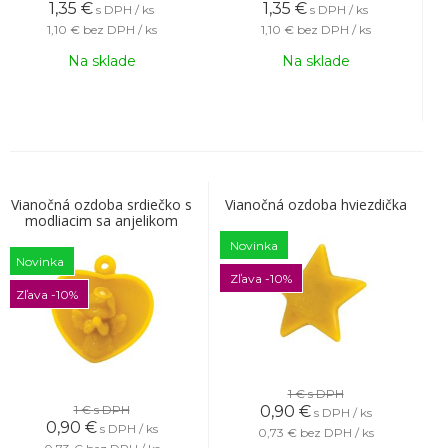
1,35
€
1,35
€
s DPH / ks
s DPH / ks
1,10 €
bez DPH / ks
1,10 €
bez DPH / ks
Na sklade
Na sklade
Vianočná ozdoba srdiečko s
Vianočná ozdoba hviezdička
modliacim sa anjelikom
Novinka
Novinka
Zľava -10%
Zľava -10%
1 €
s DPH
1 €
s DPH
0,90
€
s DPH / ks
0,90
€
s DPH / ks
0,73 €
bez DPH / ks