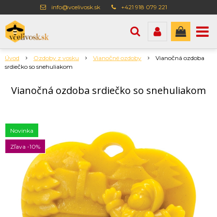
info@vcelivosk.sk
+421 918 079 221
Úvod
Ozdoby z vosku
Vianočné ozdoby
Vianočná ozdoba
srdiečko so snehuliakom
Vianočná ozdoba srdiečko so snehuliakom
Novinka
Zľava -10%