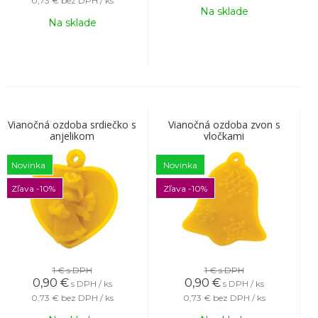
0,73 €
bez DPH / ks
Na sklade
Na sklade
Vianočná ozdoba srdiečko s
Vianočná ozdoba zvon s
anjelikom
vločkami
Novinka
Novinka
Zľava -10%
Zľava -10%
1 €
s DPH
1 €
s DPH
0,90
€
0,90
€
s DPH / ks
s DPH / ks
0,73 €
bez DPH / ks
0,73 €
bez DPH / ks