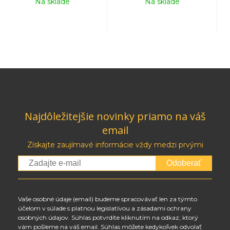
Na sklade
Na sklade
Najdôležitejšie novinky priamo na váš
email
Získajte zaujímavé informácie vždy medzi prvými
Odoberať
Vaše osobné údaje (email) budeme spracovávať len za týmto
účelom v súlade s platnou legislatívou a zásadami ochrany
osobných údajov. Súhlas potvrdíte kliknutím na odkaz, ktorý
vám pošleme na váš email. Súhlas môžete kedykoľvek odvolať