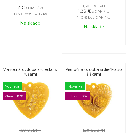
1,50 €
s DPH
2
€
s DPH / ks
1,35
€
s DPH / ks
1,63 €
bez DPH / ks
1,10 €
bez DPH / ks
Na sklade
Na sklade
Vianočná ozdoba srdiečko s
Vianočná ozdoba srdiečko so
ružami
šiškami
Novinka
Novinka
Zľava -10%
Zľava -10%
1,50 €
s DPH
1,50 €
s DPH